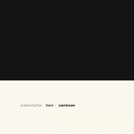
Je bevindt je hier:
Home
Lunchroom