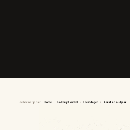
Je bevindt je hier:
Home
Bakkerij & winkel
Feestdagen
Kerst en oudjaar