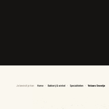
Je bevindt je hier:
Home
Bakkerij & winkel
Specialiteiten
Veluws Sneetje