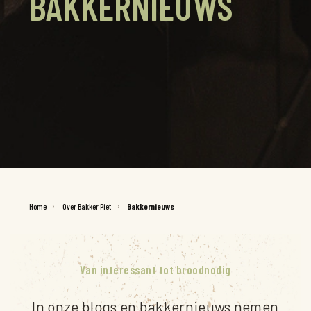
BAKKERNIEUWS
Home
Over Bakker Piet
Bakkernieuws
Van interessant tot broodnodig
In onze blogs en bakkernieuws nemen